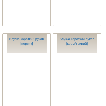
Блузка короткий рукав
Блузка короткий рукав
[персик]
[крем/т.синий]