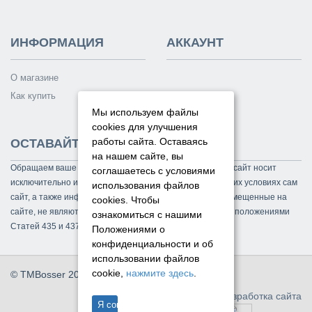
ИНФОРМАЦИЯ
АККАУНТ
О магазине
Как купить
Мы используем файлы
cookies для улучшения
работы сайта. Оставаясь
ОСТАВАЙТЕСЬ НА СВЯЗИ
на нашем сайте, вы
Обращаем ваше внимание на то, что данный интернет-сайт носит
соглашаетесь с условиями
исключительно информационный характер и ни при каких условиях сам
использования файлов
сайт, а также информационные материалы и цены, размещенные на
cookies.
Чтобы
сайте, не являются публичной офертой, определяемой положениями
ознакомиться с нашими
Статей 435 и 437 Гражданского кодекса РФ.
Положениями о
конфиденциальности и об
использовании файлов
cookie,
нажмите здесь
.
© TMBosser 2014 - 2026. Все права защищены.
Разработка сайта
Я согласен