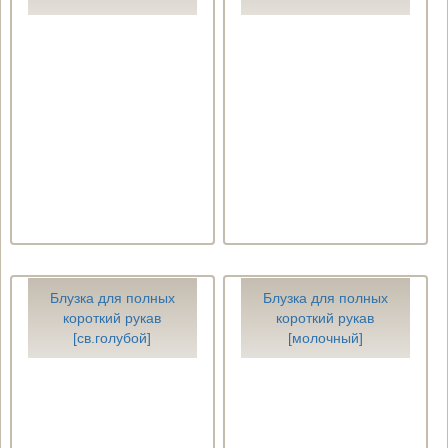
Блузка для полных
Блузка для полных
короткий рукав
короткий рукав
[св.голубой]
[молочный]