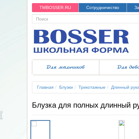
TMBOSSER.RU
Сотрудничество
За
Для мальчиков
Для дев
Главная
Блузки
Трикотажные
Длинный рук
Блузка для полных длинный р