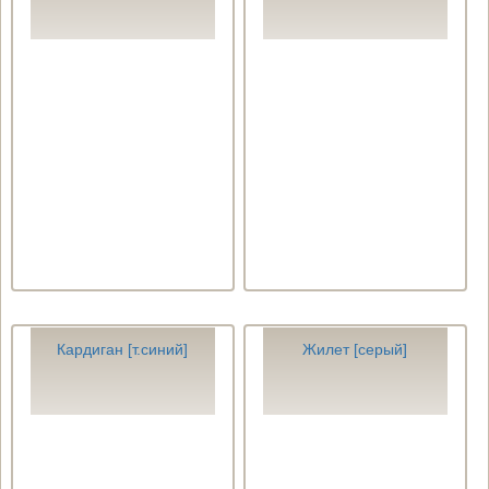
Кардиган [т.синий]
Жилет [серый]