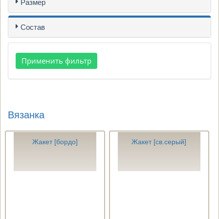
Размер
Состав
Вязанка
Жакет [бордо]
Жакет [св.серый]