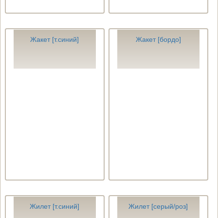
Жакет [т.синий]
Жакет [бордо]
Жилет [т.синий]
Жилет [серый/роз]