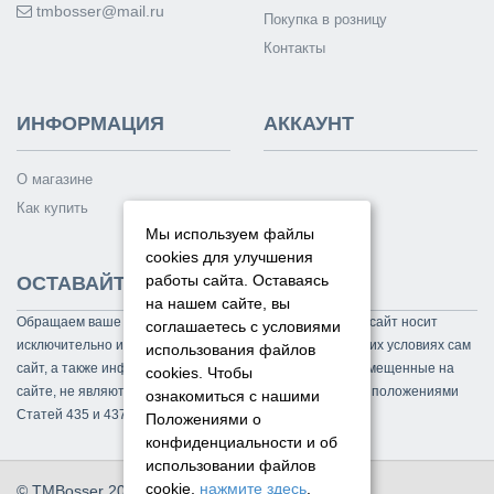
tmbosser@mail.ru
Покупка в розницу
Контакты
ИНФОРМАЦИЯ
АККАУНТ
О магазине
Как купить
Мы используем файлы
cookies для улучшения
работы сайта. Оставаясь
ОСТАВАЙТЕСЬ НА СВЯЗИ
на нашем сайте, вы
Обращаем ваше внимание на то, что данный интернет-сайт носит
соглашаетесь с условиями
исключительно информационный характер и ни при каких условиях сам
использования файлов
сайт, а также информационные материалы и цены, размещенные на
cookies.
Чтобы
сайте, не являются публичной офертой, определяемой положениями
ознакомиться с нашими
Статей 435 и 437 Гражданского кодекса РФ.
Положениями о
конфиденциальности и об
использовании файлов
cookie,
нажмите здесь
.
© TMBosser 2014 - 2026. Все права защищены.