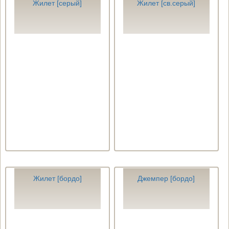
Жилет [серый]
Жилет [св.серый]
Жилет [бордо]
Джемпер [бордо]