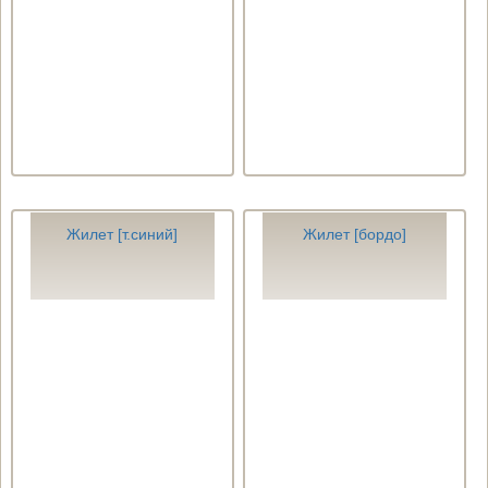
Жилет [т.синий]
Жилет [бордо]