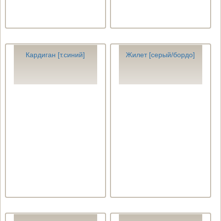
Кардиган [т.синий]
Жилет [серый/бордо]