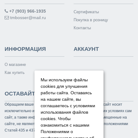
+7 (903) 966-1935
Сертификаты
tmbosser@mail.ru
Покупка в розницу
Контакты
ИНФОРМАЦИЯ
АККАУНТ
О магазине
Как купить
Мы используем файлы
cookies для улучшения
работы сайта. Оставаясь
ОСТАВАЙТЕСЬ НА СВЯЗИ
на нашем сайте, вы
Обращаем ваше внимание на то, что данный интернет-сайт носит
соглашаетесь с условиями
исключительно информационный характер и ни при каких условиях сам
использования файлов
сайт, а также информационные материалы и цены, размещенные на
cookies.
Чтобы
сайте, не являются публичной офертой, определяемой положениями
ознакомиться с нашими
Статей 435 и 437 Гражданского кодекса РФ.
Положениями о