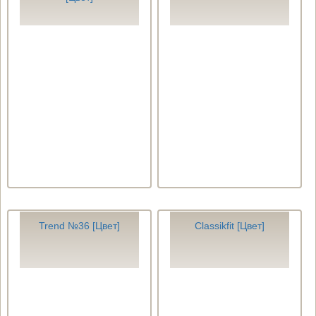
Trend №36 [Цвет]
Classikfit [Цвет]