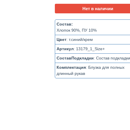
Нет в наличии
Состав:
Хлопок 90%, ПУ 10%
Цвет
:
т.синий/крем
Артикул
:
13179_1_Size+
СоставПодкладки
:
Состав подкладк
Комплектация
:
Блузка для полных
длинный рукав