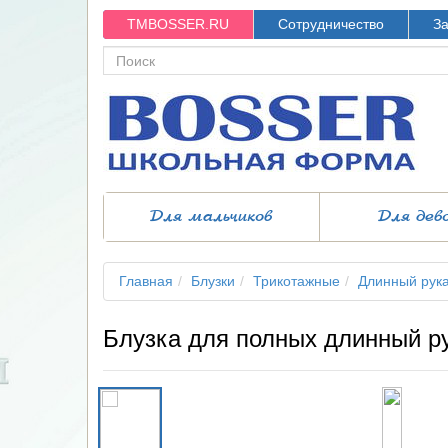
TMBOSSER.RU
Сотрудничество
За
Для мальчиков
Для дев
Главная
Блузки
Трикотажные
Длинный рук
Блузка для полных длинный р