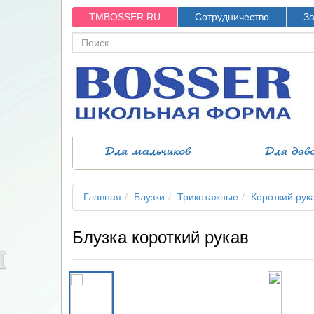
TMBOSSER.RU
Сотрудничество
За
Для мальчиков
Для дев
Главная
Блузки
Трикотажные
Короткий рук
Блузка короткий рукав