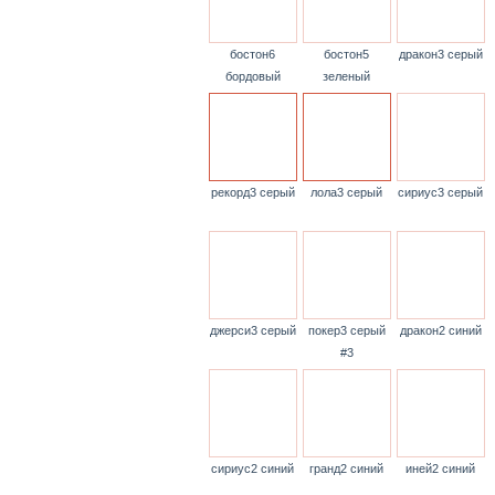
бостон6
бостон5
дракон3 серый
бордовый
зеленый
рекорд3 серый
лола3 серый
сириус3 серый
джерси3 серый
покер3 серый
дракон2 синий
#3
сириус2 синий
гранд2 синий
иней2 синий