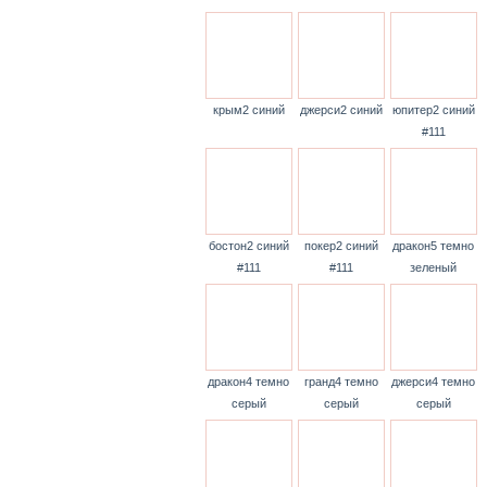
крым2 синий
джерси2 синий
юпитер2 синий
#111
бостон2 синий
покер2 синий
дракон5 темно
#111
#111
зеленый
дракон4 темно
гранд4 темно
джерси4 темно
серый
серый
серый