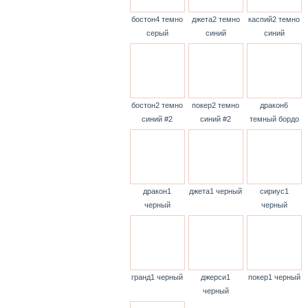
бостон4 темно
джета2 темно
каспий2 темно
серый
синий
синий
бостон2 темно
покер2 темно
дракон6
синий #2
синий #2
темный бордо
дракон1
джета1 черный
сириус1
черный
черный
гранд1 черный
джерси1
покер1 черный
черный