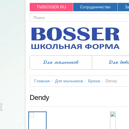
TMBOSSER.RU
Сотрудничество
За
Для мальчиков
Для дев
Главная
Для мальчиков
Брюки
Dendy
Dendy