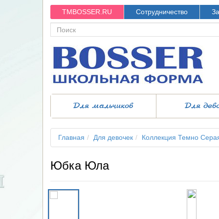
TMBOSSER.RU
Сотрудничество
За
Для мальчиков
Для дев
Главная
Для девочек
Коллекция Темно Сера
Юбка Юла