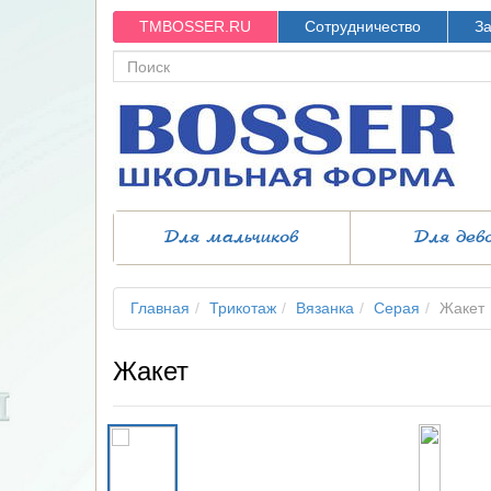
TMBOSSER.RU
Сотрудничество
За
Для мальчиков
Для дев
Главная
Трикотаж
Вязанка
Серая
Жакет
Жакет