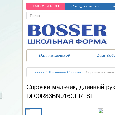
TMBOSSER.RU
Сотрудничество
За
Для мальчиков
Для дев
Главная
Школьная Сорочка
Сорочка мальчик
Сорочка мальчик, длинный рук
DL00R83BN016CFR_SL