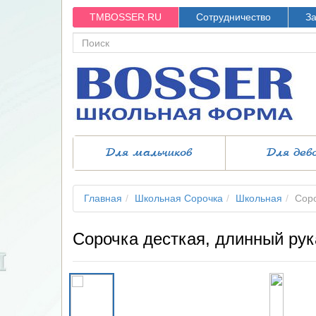
TMBOSSER.RU
Сотрудничество
За
Для мальчиков
Для дев
Главная
Школьная Сорочка
Школьная
Соро
Сорочка десткая, длинный рук