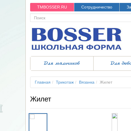
TMBOSSER.RU
Сотрудничество
За
Для мальчиков
Для дев
Главная
Трикотаж
Вязанка
Жилет
Жилет