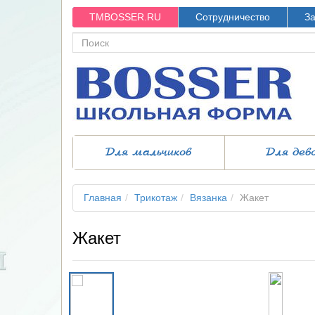
TMBOSSER.RU
Сотрудничество
За
Для мальчиков
Для дев
Главная
Трикотаж
Вязанка
Жакет
Жакет