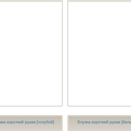
зка короткий рукав [голубой]
Блузка короткий рукав [бел