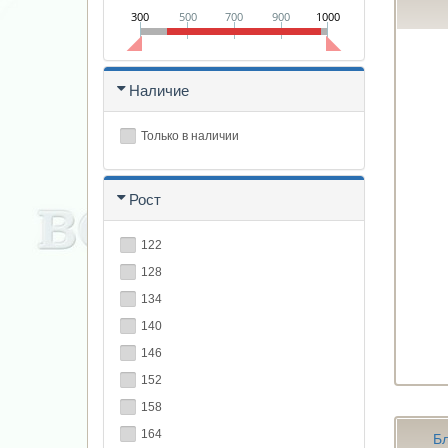
300
500
700
900
1000
Наличие
Только в наличии
Рост
122
128
134
140
146
152
158
164
Бл