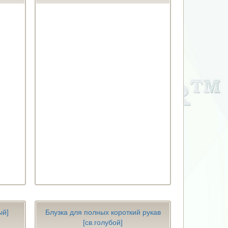
ый]
Блузка для полных короткий рукав
[св.голубой]