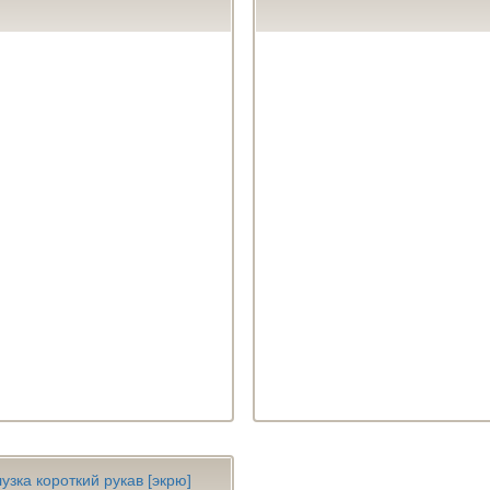
узка короткий рукав [экрю]