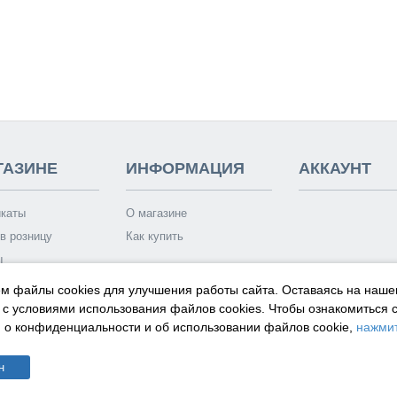
ГАЗИНЕ
ИНФОРМАЦИЯ
АККАУНТ
каты
О магазине
в розницу
Как купить
ы
 носит исключительно информационный характер и ни при каких условиях са
м файлы cookies для улучшения работы сайта. Оставаясь на наше
пределяемой положениями Статей 435 и 437 Гражданского кодекса РФ.
 с условиями использования файлов cookies.
Чтобы ознакомиться 
о конфиденциальности и об использовании файлов cookie,
нажмит
н