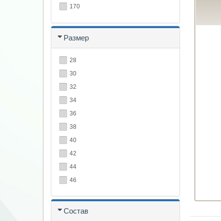
170
Размер
28
30
32
34
36
38
40
42
44
46
Состав