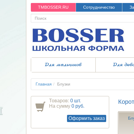
TMBOSSER.RU
Сотрудничество
За
Для мальчиков
Для дев
Главная
Блузки
Товаров:
0 шт.
Корот
На сумму
0 руб.
Оформить заказ
Бл