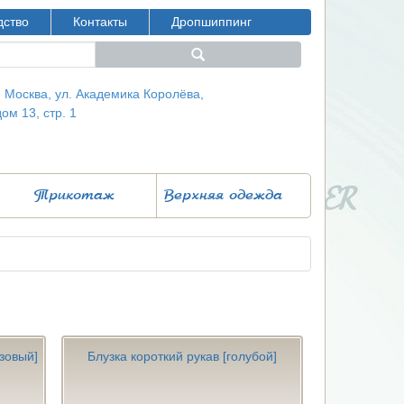
дство
Контакты
Дропшиппинг
г. Москва, ул. Академика Королёва,
дом 13, стр. 1
Трикотаж
Верхняя одежда
юзовый]
Блузка короткий рукав [голубой]