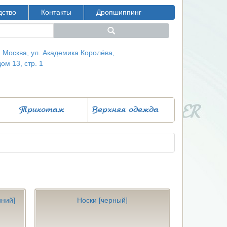
дство
Контакты
Дропшиппинг
г. Москва, ул. Академика Королёва,
дом 13, стр. 1
Трикотаж
Верхняя одежда
иний]
Носки [черный]