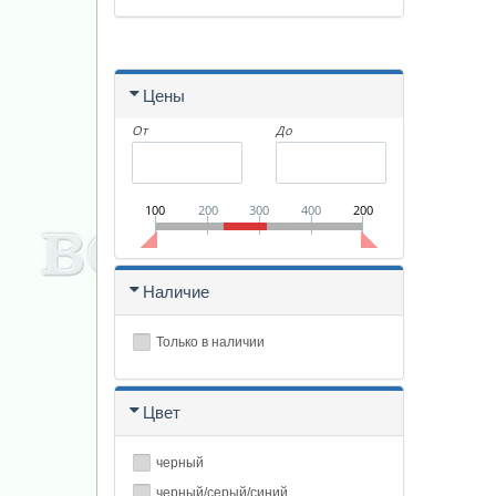
Цены
От
До
100
200
300
400
200
Наличие
Только в наличии
Цвет
черный
черный/серый/синий