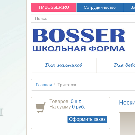
TMBOSSER.RU
Сотрудничество
За
Для мальчиков
Для дев
Главная
Трикотаж
Товаров:
0 шт.
Носки
На сумму
0 руб.
Оформить заказ