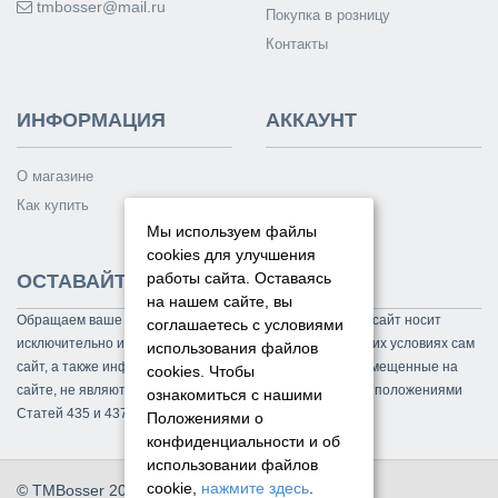
tmbosser@mail.ru
Покупка в розницу
Контакты
ИНФОРМАЦИЯ
АККАУНТ
О магазине
Как купить
Мы используем файлы
cookies для улучшения
работы сайта. Оставаясь
ОСТАВАЙТЕСЬ НА СВЯЗИ
на нашем сайте, вы
Обращаем ваше внимание на то, что данный интернет-сайт носит
соглашаетесь с условиями
исключительно информационный характер и ни при каких условиях сам
использования файлов
сайт, а также информационные материалы и цены, размещенные на
cookies.
Чтобы
сайте, не являются публичной офертой, определяемой положениями
ознакомиться с нашими
Статей 435 и 437 Гражданского кодекса РФ.
Положениями о
конфиденциальности и об
использовании файлов
cookie,
нажмите здесь
.
© TMBosser 2014 - 2026. Все права защищены.